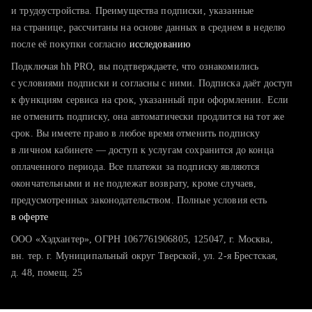
тратите много времени на поиск и вручную поднимаете
и трудоустройства. Преимущества подписки, указанные
резюме
на странице, рассчитаны на основе данных в среднем в неделю
после её покупки согласно
хотите сравнить себя с конкурентами и оценить шансы
исследованию
Подключая hh PRO, вы подтверждаете, что ознакомились
с условиями подписки и согласны с ними. Подписка даёт доступ
к функциям сервиса на срок, указанный при оформлении. Если
не отменить подписку, она автоматически продлится на тот же
срок. Вы имеете право в любое время отменить подписку
в личном кабинете — доступ к услугам сохранится до конца
оплаченного периода. Все платежи за подписку являются
окончательными и не подлежат возврату, кроме случаев,
предусмотренных законодательством. Полные условия есть
в оферте
ООО «Хэдхантер», ОГРН 1067761906805, 125047, г. Москва,
вн. тер. г. Муниципальный округ Тверской, ул. 2-я Брестская,
д. 48, помещ. 25