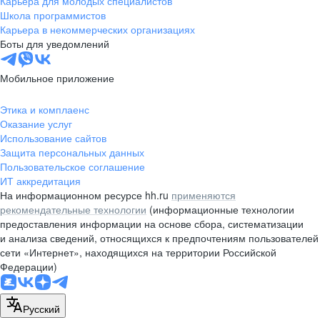
Карьера для молодых специалистов
pr@nsk.hh.ru
Школа программистов
Карьера в некоммерческих организациях
Минск
Боты для уведомлений
пр-т Дзержинского, д. 57,
10 этаж, помещение 45-1
Мобильное приложение
+375 (17)
336-03-02
Этика и комплаенс
pr@rabota.by
Оказание услуг
Использование сайтов
Алматы
Защита персональных данных
Пользовательское соглашение
пр. Абая, д. 151, БЦ Алатау,
ИТ аккредитация
12 этаж, офис 1209
На информационном ресурсе hh.ru
применяются
+7 727 232-13-13
рекомендательные технологии
(информационные технологии
pr@headhunter.com.kz
предоставления информации на основе сбора, систематизации
и анализа сведений, относящихся к предпочтениям пользователей
сети «Интернет», находящихся на территории Российской
Федерации)
Русский