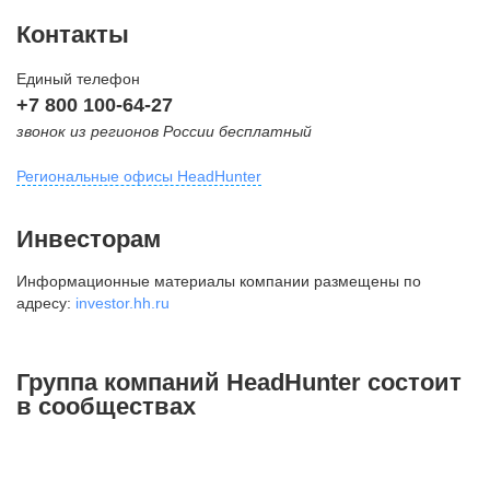
Контакты
Единый телефон
+7 800 100-64-27
звонок из регионов России бесплатный
Региональные офисы HeadHunter
Москва
Инвесторам
внутригородская территория
Информационные материалы компании размещены по
Муниципальный округ Тверской,
адресу:
investor.hh.ru
2-я Брестская ул., д. 48,
помещение 25
+7 495 974-64-27
Группа компаний HeadHunter состоит
+7 495 980-64-27
в сообществах
+7 495 134-92-24
press@hh.ru