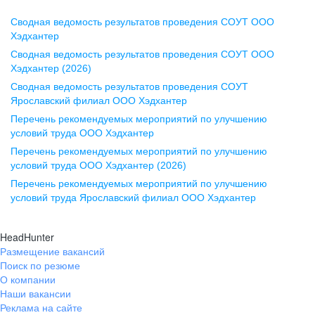
Сводная ведомость результатов проведения СОУТ ООО
Воронеж
Хэдхантер
Сводная ведомость результатов проведения СОУТ ООО
ул. Комиссаржевской, д. 10,
Хэдхантер (2026)
офис 1212
Сводная ведомость результатов проведения СОУТ
+7 473 280-05-05
Ярославский филиал ООО Хэдхантер
pr@vrn.hh.ru
Перечень рекомендуемых мероприятий по улучшению
условий труда ООО Хэдхантер
Казань
Перечень рекомендуемых мероприятий по улучшению
ул. Спартаковская, д. 2А, этаж 3,
условий труда ООО Хэдхантер (2026)
помещение 15
Перечень рекомендуемых мероприятий по улучшению
условий труда Ярославский филиал ООО Хэдхантер
+7 843 212-12-50
pr@kzn.hh.ru
HeadHunter
Размещение вакансий
Екатеринбург
Поиск по резюме
ул. Боевых Дружин, стр. 20,
О компании
5 этаж, офис 505, 521
Наши вакансии
Реклама на сайте
+7 343 226-79-99