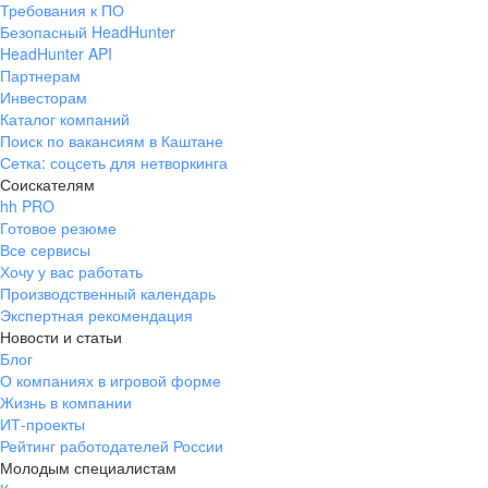
Требования к ПО
pr@ural.hh.ru
Безопасный HeadHunter
HeadHunter API
Краснодар
Партнерам
Инвесторам
ул. Янковского, д. 169, 7 этаж,
Каталог компаний
706 каб.
Поиск по вакансиям в Каштане
+7 861 205-55-57
Сетка: соцсеть для нетворкинга
pr@krd.hh.ru
Соискателям
hh PRO
Готовое резюме
Владивосток
Все сервисы
пер. Ланинский д. 4, офис 3.4
Хочу у вас работать
Производственный календарь
+7 423 202-33-28
Экспертная рекомендация
pr@dv.hh.ru
Новости и статьи
Блог
Новосибирск
О компаниях в игровой форме
Жизнь в компании
ул. Большевистская, д. 35,
ИТ-проекты
помещение 21
Рейтинг работодателей России
+7 383 207-94-64
Молодым специалистам