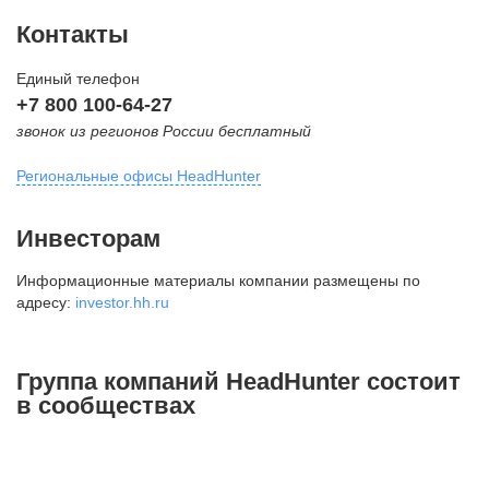
Контакты
Единый телефон
+7 800 100-64-27
звонок из регионов России бесплатный
Региональные офисы HeadHunter
Москва
Инвесторам
внутригородская территория
Информационные материалы компании размещены по
Муниципальный округ Тверской,
адресу:
investor.hh.ru
2-я Брестская ул., д. 48,
помещение 25
+7 495 974-64-27
Группа компаний HeadHunter состоит
+7 495 980-64-27
в сообществах
+7 495 134-92-24
press@hh.ru