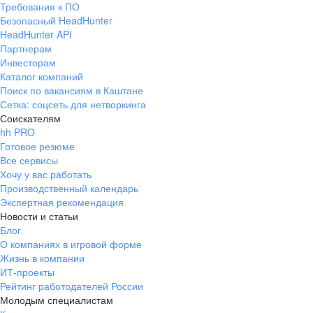
Требования к ПО
pr@ural.hh.ru
Безопасный HeadHunter
HeadHunter API
Краснодар
Партнерам
Инвесторам
ул. Янковского, д. 169, 7 этаж,
Каталог компаний
706 каб.
Поиск по вакансиям в Каштане
+7 861 205-55-57
Сетка: соцсеть для нетворкинга
pr@krd.hh.ru
Соискателям
hh PRO
Готовое резюме
Владивосток
Все сервисы
пер. Ланинский д. 4, офис 3.4
Хочу у вас работать
Производственный календарь
+7 423 202-33-28
Экспертная рекомендация
pr@dv.hh.ru
Новости и статьи
Блог
Новосибирск
О компаниях в игровой форме
Жизнь в компании
ул. Большевистская, д. 35,
ИТ-проекты
помещение 21
Рейтинг работодателей России
+7 383 207-94-64
Молодым специалистам