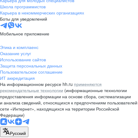
Карьера для молодых специалистов
pr@nsk.hh.ru
Школа программистов
Карьера в некоммерческих организациях
Минск
Боты для уведомлений
пр-т Дзержинского, д. 57,
10 этаж, помещение 45-1
Мобильное приложение
+375 (17)
336-03-02
Этика и комплаенс
pr@rabota.by
Оказание услуг
Использование сайтов
Алматы
Защита персональных данных
Пользовательское соглашение
пр. Абая, д. 151, БЦ Алатау,
ИТ аккредитация
12 этаж, офис 1209
На информационном ресурсе hh.ru
применяются
+7 727 232-13-13
рекомендательные технологии
(информационные технологии
pr@headhunter.com.kz
предоставления информации на основе сбора, систематизации
и анализа сведений, относящихся к предпочтениям пользователей
сети «Интернет», находящихся на территории Российской
Федерации)
Русский