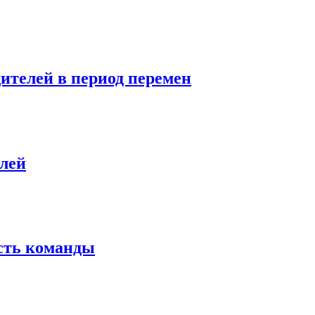
дителей в период перемен
елей
сть команды