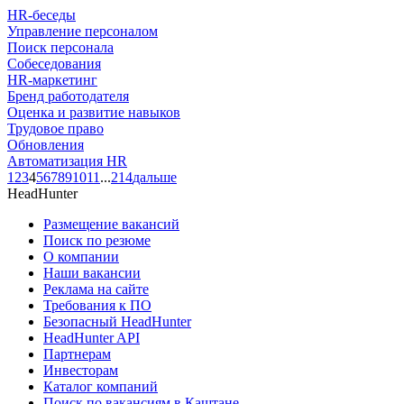
HR-беседы
Управление персоналом
Поиск персонала
Собеседования
HR-маркетинг
Бренд работодателя
Оценка и развитие навыков
Трудовое право
Обновления
Автоматизация HR
1
2
3
4
5
6
7
8
9
10
11
...
214
дальше
HeadHunter
Размещение вакансий
Поиск по резюме
О компании
Наши вакансии
Реклама на сайте
Требования к ПО
Безопасный HeadHunter
HeadHunter API
Партнерам
Инвесторам
Каталог компаний
Поиск по вакансиям в Каштане