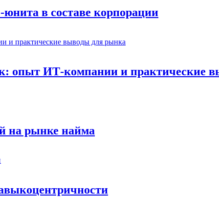
-юнита в составе корпорации
к: опыт ИТ-компании и практические 
й на рынке найма
 навыкоцентричности