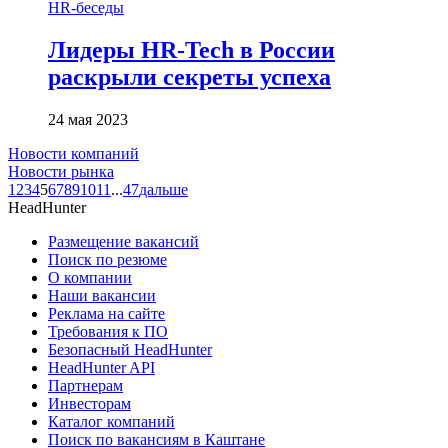
HR-беседы
Лидеры HR-Tech в России
раскрыли секреты успеха
24 мая 2023
Новости компаний
Новости рынка
1
2
3
4
5
6
7
8
9
10
11
...
47
дальше
HeadHunter
Размещение вакансий
Поиск по резюме
О компании
Наши вакансии
Реклама на сайте
Требования к ПО
Безопасный HeadHunter
HeadHunter API
Партнерам
Инвесторам
Каталог компаний
Поиск по вакансиям в Каштане