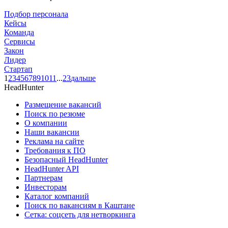
Подбор персонала
Кейсы
Команда
Сервисы
Закон
Лидер
Стартап
1
2
3
4
5
6
7
8
9
10
11
...
23
дальше
HeadHunter
Размещение вакансий
Поиск по резюме
О компании
Наши вакансии
Реклама на сайте
Требования к ПО
Безопасный HeadHunter
HeadHunter API
Партнерам
Инвесторам
Каталог компаний
Поиск по вакансиям в Каштане
Сетка: соцсеть для нетворкинга