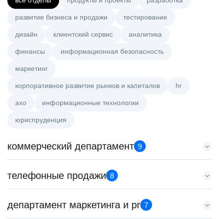
все отделы
продукты и проекты
разработка
развитие бизнеса и продажи
тестирование
дизайн
клиентский сервис
аналитика
финансы
информационная безопасность
маркетинг
корпоративное развитие рынков и капиталов
hr
axo
информационные технологии
юриспруденция
коммерческий департамент
9
Тренер по развитию компетенций продаж
телефонные продажи
8
HeadHunter::Коммерческий департамент
21 июл. 2026
Менеджер по продажам в сегменте среднего и крупного
департамент маркетинга и pr
з/п не указана
7
бизнеса
Санкт-Петербург