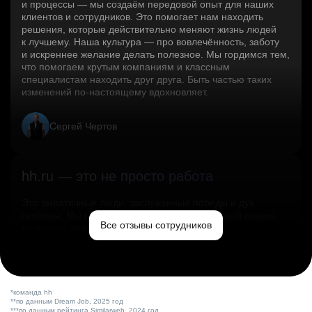
и процессы — мы создаём передовой опыт для наших
клиентов и сотрудников. Это помогает нам находить
решения, которые действительно меняют жизнь людей
к лучшему. Наша культура — про вовлечённость, заботу
и искреннее желание делать полезное. Мы гордимся тем,
что помогаем крутым компаниям и классным
специалистам находить друг друга. Быть частью таких
изменений по‑настоящему вдохновляет.
Сергей Чертов
hh.ru — это не просто работа
Это эмпатичные люди, заслуженные победы и дух
свободы. Мы помогаем миру и создаём лучший сервис
Все отзывы сотрудников
по поиску работы в стране.
Ольга Емельянова
*команда hh
**по данным Dream Job, 2025 год
***по данным рейтинга Similarweb, 2024 год