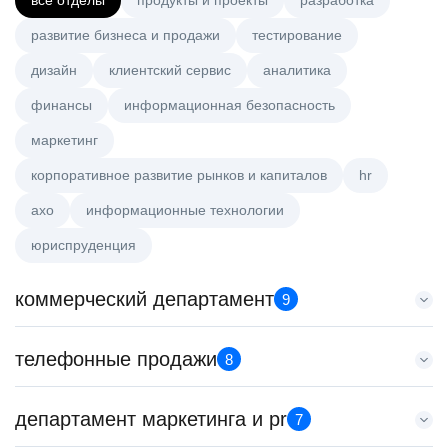
все отделы
продукты и проекты
разработка
развитие бизнеса и продажи
тестирование
дизайн
клиентский сервис
аналитика
финансы
информационная безопасность
маркетинг
корпоративное развитие рынков и капиталов
hr
axo
информационные технологии
юриспруденция
коммерческий департамент
9
Менеджер по работе с ключевыми клиентами (КАМ)
телефонные продажи
8
HeadHunter::Коммерческий департамент
сегодня
Менеджер по продажам в сегменте малого и среднего
департамент маркетинга и pr
з/п не указана
7
бизнеса
Москва