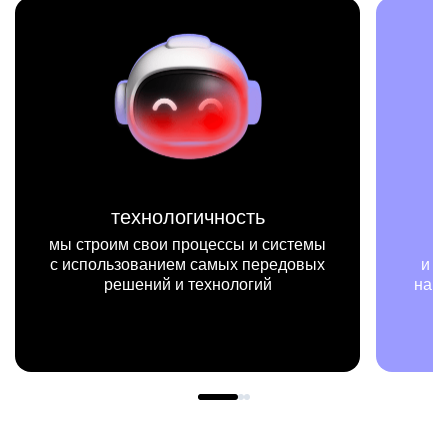
технологичность
мис
оим свои процессы и системы
мы на конкр
льзованием самых передовых
и примерах видим
решений и технологий
нашей работы ме