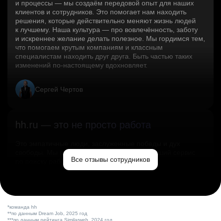
и процессы — мы создаём передовой опыт для наших
клиентов и сотрудников. Это помогает нам находить
решения, которые действительно меняют жизнь людей
к лучшему. Наша культура — про вовлечённость, заботу
и искреннее желание делать полезное. Мы гордимся тем,
что помогаем крутым компаниям и классным
специалистам находить друг друга. Быть частью таких
изменений по‑настоящему вдохновляет.
Сергей Чертов
hh.ru — это не просто работа
Это эмпатичные люди, заслуженные победы и дух
свободы. Мы помогаем миру и создаём лучший сервис
Все отзывы сотрудников
по поиску работы в стране.
Ольга Емельянова
*команда hh
**по данным Dream Job, 2025 год
***по данным рейтинга Similarweb, 2024 год