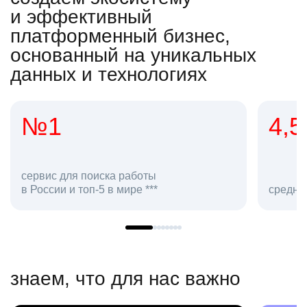
и эффективный
платформенный бизнес,
основанный на уникальных
данных и технологиях
4,5
оиска работы
-5 в мире ***
средняя оценка hh.ru как
знаем, что для нас важно