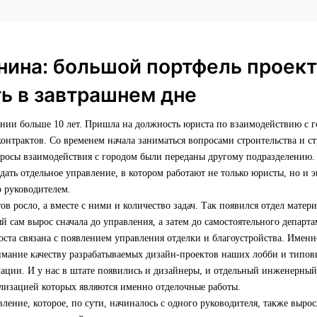
нина: большой портфель проект
ь в завтрашнем дне
ании больше 10 лет. Пришла на должность юриста по взаимодействию с 
нтрактов. Со временем начала заниматься вопросами строительства и ст
просы взаимодействия с городом были переданы другому подразделению.
ать отдельное управление, в котором работают не только юристы, но и
о руководителем.
ов росло, а вместе с ними и количество задач. Так появился отдел матер
й сам вырос сначала до управления, а затем до самостоятельного департа
оста связана с появлением управления отделки и благоустройства. Имен
имание качеству разрабатываемых дизайн-проектов наших лобби и типовы
зации. И у нас в штате появились и дизайнеры, и отдельный инженерный 
ализацией которых являются именно отделочные работы.
ление, которое, по сути, начиналось с одного руководителя, также выро