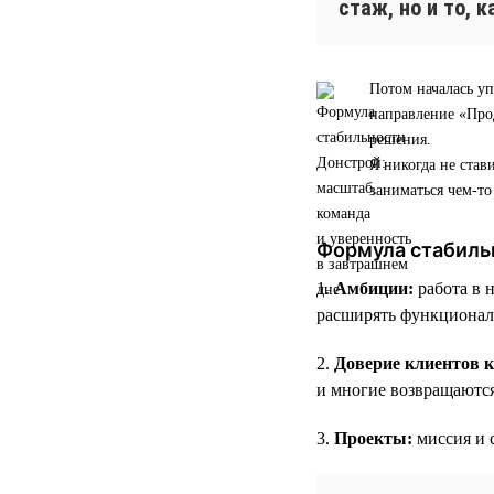
стаж, но и то, 
Потом началась уп
направление «Прод
решения.
Я никогда не став
заниматься чем-т
Формула стабиль
1.
Амбиции:
работа в 
расширять функционал
2.
Доверие клиентов 
и многие возвращаютс
3.
Проекты:
миссия и 