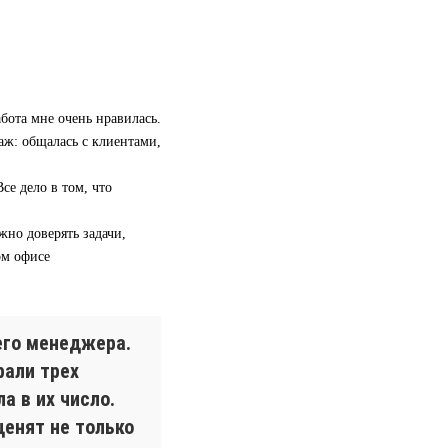
бота мне очень нравилась.
аж: общалась с клиентами,
се дело в том, что
жно доверять задачи,
ом офисе
его менеджера.
рали трех
а в их число.
ценят не только