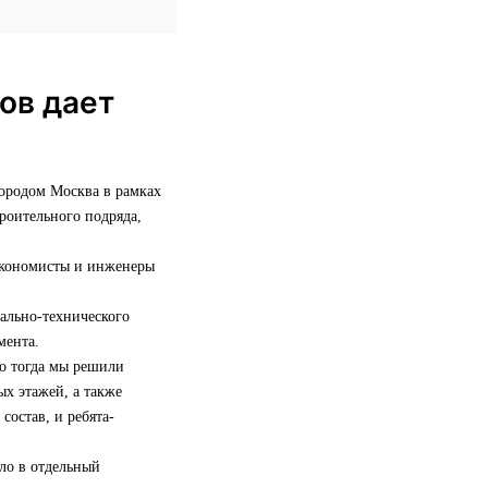
ов дает
городом Москва в рамках
роительного подряда,
 экономисты и инженеры
иально-технического
мента.
но тогда мы решили
х этажей, а также
состав, и ребята-
сло в отдельный