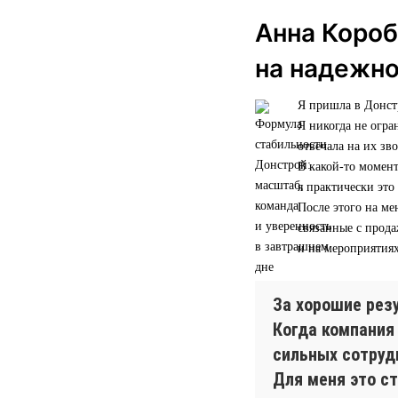
Анна Короб
на надежн
Я пришла в Донстр
Я никогда не огра
отвечала на их зв
В какой-то момент
я практически это
После этого на ме
связанные с прод
и на мероприятиях
За хорошие рез
Когда компания
сильных сотрудн
Для меня это ст