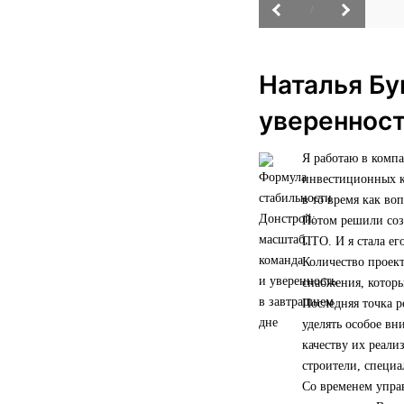
/
Наталья Бу
уверенност
Я работаю в комп
инвестиционных ко
в то время как во
Потом решили созд
ПТО. И я стала ег
Количество проект
снабжения, которы
Последняя точка р
уделять особое вн
качеству их реали
строители, специ
Со временем управ