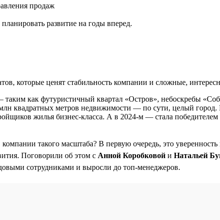
равления продаж
планировать развитие на годы вперед.
ов, которые ценят стабильность компании и сложные, интересн
— таким как футуристичный квартал «Остров», небоскребы «Со
,5 млн квадратных метров недвижимости — по сути, целый город. 
ройщиков жилья бизнес-класса. А в 2024-м — стала победителе
в компании такого масштаба? В первую очередь, это уверенность
вития. Поговорили об этом с
Анной Коробковой
и
Натальей Бу
довыми сотрудниками и выросли до топ-менеджеров.