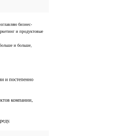
озглавляю бизнес-
аркетинг и продуктовые
больше и больше,
ии и постепенно
ектов компании,
реду.