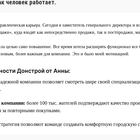
как человек работает.
равленческая карьера. Сегодня я заместитель генерального директора и в
ажи», куда входят как непосредственно продажи, так и постпродажи, м
ила целью само повышение. Все время хотела расширять функционал все 
о новым, более важным для компании. Это и было моей мотивацией.
ности Донстрой от Анны:
надежной компании позволяет смотреть шире своей специализац
.
к компании:
более 100 тыс. жителей подтверждают качество про
я за повторными покупками.
стратегия позволяют команде создавать комфортную городскую с