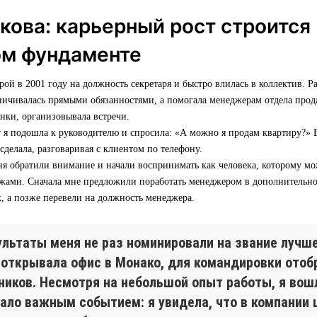
кова: карьерный рост строится
ом фундаменте
ой в 2001 году на должность секретаря и быстро влилась в коллектив. Ра
ничивалась прямыми обязанностями, а помогала менеджерам отдела прод
онки, организовывала встречи.
 я подошла к руководителю и спросила: «А можно я продам квартиру?» В
 сделала, разговаривая с клиентом по телефону.
ня обратили внимание и начали воспринимать как человека, которому мо
ажами. Сначала мне предложили поработать менеджером в дополнительн
, а позже перевели на должность менеджера.
ультаты меня не раз номинировали на звание лучш
 открывала офис в Монако, для командировки отоб
иков. Несмотря на небольшой опыт работы, я вошл
ало важным событием: я увидела, что в компании 