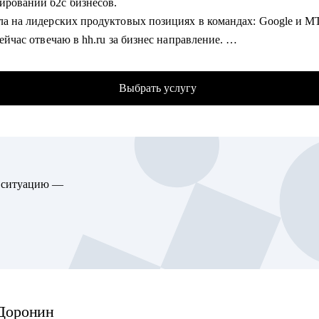
ировании б2с бизнесов.
ое собеседование: расскажу как себя правильно презентовать, ка
ала на лидерских продуктовых позициях в командах: Google и 
 на популярные вопросы и за чем задают те или иные вопросы 
 сейчас отвечаю в hh.ru за бизнес направление.
ью
кладном смысле понимаю потребности работодателей к кандида
гии карьерного роста: как перейти с junior на middle, с middle на 
икам, благодаря опыту в индустрии HrTech.
Выбрать услугу
няю в работе прикладные навыки и знания в AI и ML.
гия поиска работы: как и где искать вакансии, как откликаться, 
ое внимание в менторстве и прокачке навыков уделяю бизнес-мо
ть системный подход к поиску вакансий
опытом их построения и развития.
гия релокации в Европу: как выбрать страну, где искать ваканси
время, строю долгосрочное сотрудничество и ориентируюсь толь
ащать внимание
т.
ю ситуацию —
как устроена кухня нанимателя, как работает логика и механизм
гу помочь:
я решений о релевантности кандидата в российских и зарубежн
налитики (бизнес + системные)
иях
ботчики
ла сотни собеседований, имею опыт найма и формирования
t/Product-менеджеры
офильных команд.
ные кейсы моих менти по итогам сессий:
е, чем за три месяца перешла из аудитора в Product-менеджеры;
Доронин
чил повышению в грейде на продуктовой позиции;