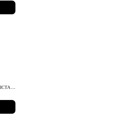
ии,
ию на
вратим
 ICTA.
 этим