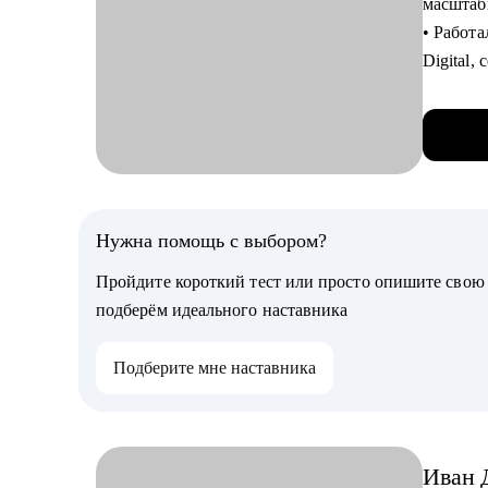
масштаб
• Тестов
• Работ
отвечать
Digital,
интерв
• В при
• Страте
сотрудн
уровень
• Приме
• Страте
• Больш
построи
делюсь 
• Страте
• Ценю 
Нужна помощь с выбором?
что обр
результа
Пройдите короткий тест или просто опишите сво
• Знаю, 
Кому мо
подберём идеального наставника
приняти
• QA, а
компан
• Разра
Подберите мне наставника
• Прове
• Projec
разнопр
• Успеш
1) меньш
Иван
2) полу