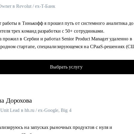
Owner в Revolut / ex-T-Банк
ет работы в Тинькофф я прошел путь от системного аналитика до
ителя трех команд разработки с 50+ сотрудниками.
да прожил в Сербии и работал Senior Product Manager удаленно в
родном стартапе, специализирующемся на CPaaS-решениях (С
 Австралия).
Дубае, переехал в Барселону и работаю Senior Product Owner в R
Выбрать услугу
 200+ консультаций (мои менти смогли релоцироваться в Европ
собеседования на выбранные позиции, почувствовать увереннос
лах).
л 100+ собеседований (QA, аналитики, разработчики, PM).
на
Дорохова
омогу:
Unit Lead в hh.ru / ex-Google, Big 4
ие вашего резюме, LinkedIn, сопроводительного письма: расска
и нанимающие менеджеры обращают внимание, помогу выделить
ализируюсь на запусках рыночных продуктов с нуля и
ения