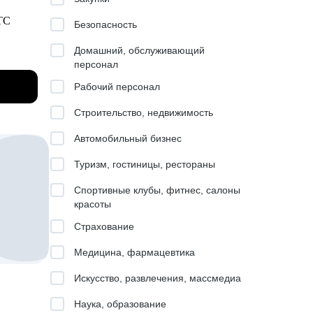
к
МТС
Безопасность
на
Домашний, обслуживающий
там и
персонал
senior
Рабочий персонал
как
делям:
Строительство, недвижимость
Автомобильный бизнес
и, на
ко на
Туризм, гостиницы, рестораны
ы
Спортивные клубы, фитнес, салоны
ых
красоты
Страхование
Медицина, фармацевтика
Искусство, развлечения, массмедиа
Наука, образование