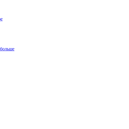
ре
 больше