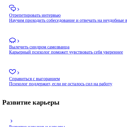
Отрепетировать интервью
Научим проходить собеседование и отвечать на неудобные
Вылечить синдром самозванца
Карьерный психолог поможет чувствовать себя увереннее
Справиться с выгоранием
Психолог поддержит, если не осталось сил на работу
Развитие карьеры
Развитие навыков и карьеры