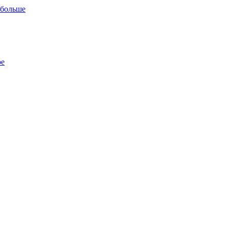
 больше
ре